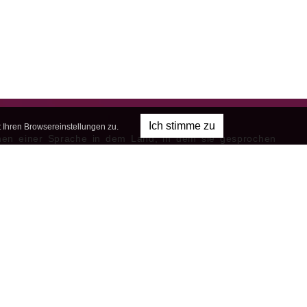
Ich stimme zu
Ihren Browsereinstellungen zu.
nen einer Sprache in dem Land, in dem sie gesprochen
antiert die schnellsten Fortschritte. Durch das völlige
en in die natürliche Sprachumgebung beginnen die
 in der Sprache zu denken, die sie lernen. Dies ist eine
e Voraussetzung für schnelle Fortschritte und schließlich
reichen einer fließenden Sprachbeherrschung.
esten
Keine
Anerkannte
e und
Agenturgebühren
Sprachschulen
atte