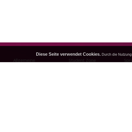
Diese Seite verwendet Cookies.
Durch die Nutzung 
Allgemeine
Student Zone
Spr
Informationen
Welchen Sprachkurs soll
Regi
ich wählen?
Über uns
Log
Wie buche ich?
Datenschutz-
Bestimmungen
Häufig gestellte Fragen
Nutzungsbedingungen
Kundenbetreuung
Kontakt
Anerkannte
Sprachzertifikate
Studentenunterkünfte im