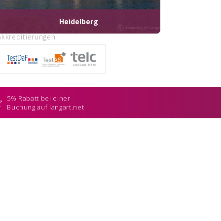
Heidelberg
Akkreditierungen:
5% Rabatt bei einer
Buchung auf langart.net