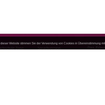
dieser Website stimmen Sie der Verwendung von Cookies in Übereinstimmung mit 
achschule Zone
Sprachversion
Das Erler
wird, gar
strierung der Schule
Englisch
Eintauch
Lernenden,
in zum Extranet
Deutsch
wesentlich
Spanisch
für das Er
Französisch
Italienisch
Die b
Polnisch
Preis
Rab