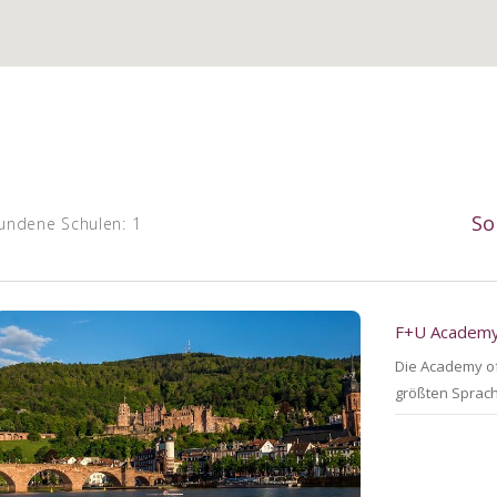
So
undene Schulen: 1
F+U Academy
Die Academy of
größten Sprac