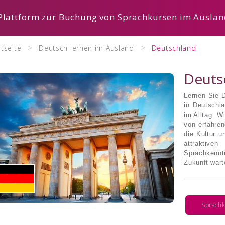
 Plattform zur Buchung von Sprachkursen im Ausla
rtseite
Deutsch lernen im Ausland
Deutschland
Deuts
Lernen Sie 
in Deutschl
im Alltag. W
von erfahren
die Kultur u
attraktive
Sprachkennt
Zukunft wart
Sprachk